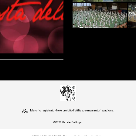
Marchio registrato - Ne è proibito l'utilizzo senza autorizzazione.
©2026 Karate Do Ikigai