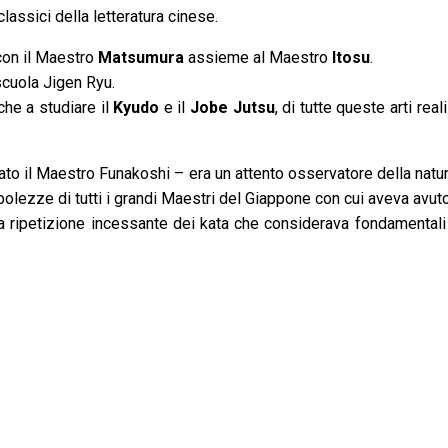
lassici della letteratura cinese.
con il Maestro
Matsumura
assieme al Maestro
Itosu
.
scuola Jigen Ryu.
che a studiare il
Kyudo
e il
Jobe Jutsu
, di tutte queste arti re
iato il Maestro Funakoshi – era un attento osservatore della na
bolezze di tutti i grandi Maestri del Giappone con cui aveva avut
la ripetizione incessante dei kata che considerava fondamentali 